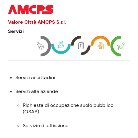
f
)
)
Valore Città AMCPS
S.r.l.
Servizi
Menu:
Servizi ai cittadini
descrizione,
contatti
Servizi alle aziende
e
Richiesta di occupazione suolo pubblico
servizi
(
OSAP
)
Servizio di affissione