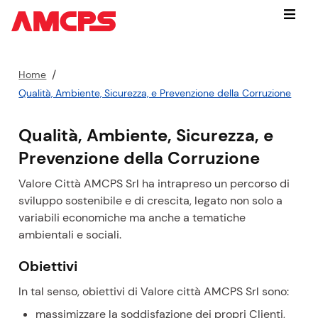
Vai
Menu
subito
a:
contenuto
P
Home
cerca
e
Qualità, Ambiente, Sicurezza, e Prevenzione della Corruzione
nel
r
sito
c
Qualità, Ambiente, Sicurezza, e
piede
o
di
Prevenzione della Corruzione
r
pagina
s
Valore Città AMCPS Srl ha intrapreso un percorso di
o
sviluppo sostenibile e di crescita, legato non solo a
a
variabili economiche ma anche a tematiche
t
ambientali e sociali.
t
u
Obiettivi
a
In tal senso, obiettivi di Valore città AMCPS Srl sono:
l
e
massimizzare la soddisfazione dei propri Clienti,