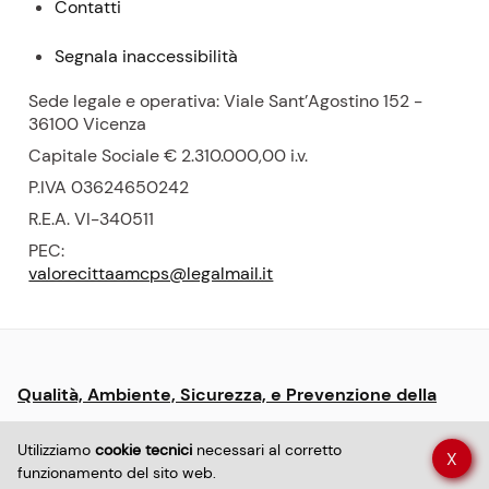
Contatti
Segnala inaccessibilità
Sede legale e operativa: Viale Sant’Agostino 152 -
36100 Vicenza
Capitale Sociale € 2.310.000,00
i.v.
P.
IVA 03624650242
R.E.A.
VI-340511
PEC:
valorecittaamcps@legalmail.it
Menu:
Qualità, Ambiente, Sicurezza, e Prevenzione della
informative
Corruzione
e
Utilizziamo
cookie tecnici
necessari al corretto
X
policy
funzionamento del sito web.