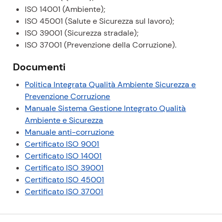
ISO 14001 (Ambiente);
ISO 45001 (Salute e Sicurezza sul lavoro);
ISO 39001 (Sicurezza stradale);
ISO 37001 (Prevenzione della Corruzione).
Documenti
Politica Integrata Qualità Ambiente Sicurezza e
(
Prevenzione Corruzione
p
Manuale Sistema Gestione Integrato Qualità
(
d
Ambiente e Sicurezza
p
f
(
Manuale anti-corruzione
(
d
)
p
Certificato ISO 9001
p
(
f
d
Certificato ISO 14001
d
p
)
(
f
Certificato ISO 39001
f
d
p
(
)
Certificato ISO 45001
)
f
(
d
p
Certificato ISO 37001
)
p
f
d
d
)
f