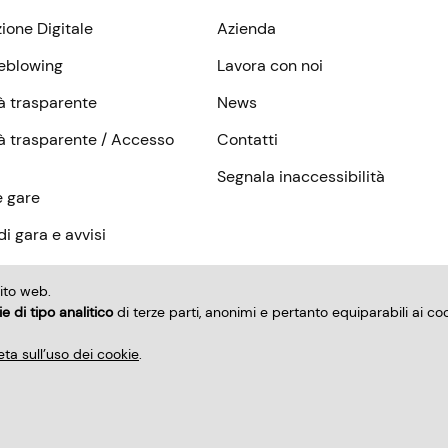
zione Digitale
Azienda
eblowing
Lavora con noi
à trasparente
News
à trasparente / Accesso
Contatti
Segnala inaccessibilità
e gare
i gara e avvisi
ri
ito web.
e di tipo analitico
di terze parti, anonimi e pertanto equiparabili ai co
ta sull’uso dei cookie
.
rruzione
Dichiarazione di accessibilità sito
Dichiarazione di
tive trattamento dati personali
Privacy RDP/DPO
WebDev 