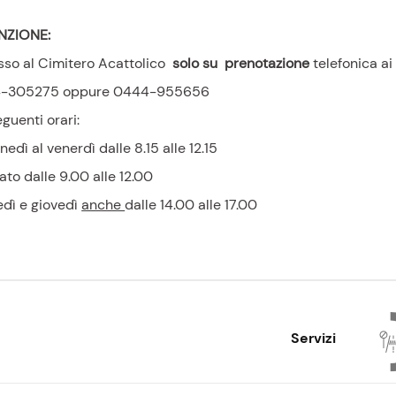
NZIONE:
sso al Cimitero Acattolico
solo su prenotazione
telefonica ai
-305275 oppure 0444-955656
eguenti orari:
unedì al venerdì dalle 8.15 alle 12.15
bato dalle 9.00 alle 12.00
dì e giovedì
anche
dalle 14.00 alle 17.00
Servizi