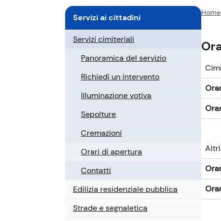
P
Home
Servizi ai cittadini
e
r
Servizi cimiteriali
Ora
c
Panoramica del servizio
o
Cim
r
Richiedi un intervento
s
Orar
o
Illuminazione votiva
a
Orar
Sepolture
t
t
Cremazioni
u
Altr
Orari di apertura
a
l
Orar
Contatti
e
Orar
Edilizia residenziale pubblica
Strade e segnaletica