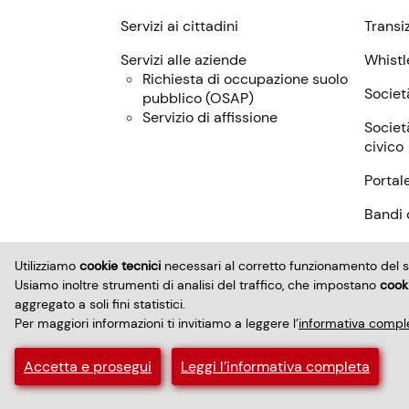
Servizi ai cittadini
Transi
Menu:
descrizione,
Servizi alle aziende
Whistl
contatti
Richiesta di occupazione suolo
Societ
pubblico (
OSAP
)
e
Servizio di affissione
Societ
servizi
civico
Portal
Bandi d
Fornito
Utilizziamo
cookie tecnici
necessari al corretto funzionamento del s
Usiamo inoltre strumenti di analisi del traffico, che impostano
cooki
aggregato a soli fini statistici.
Per maggiori informazioni ti invitiamo a leggere l’
informativa comple
Menu:
Qualità, Ambiente, Sicurezza, e Prevenzione della Co
Accetta e prosegui
Leggi l’informativa completa
informative
Informa
e