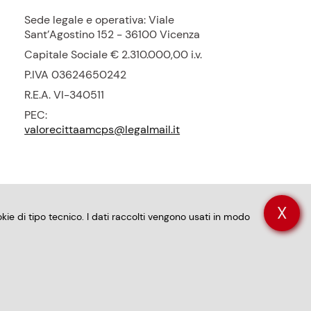
Sede legale e operativa: Viale
Sant’Agostino 152 - 36100 Vicenza
Capitale Sociale € 2.310.000,00
i.v.
P.
IVA 03624650242
R.E.A.
VI-340511
PEC:
valorecittaamcps@legalmail.it
X
okie di tipo tecnico. I dati raccolti vengono usati in modo
 accessibilità app
Privacy policy
Informativa sui cookie
⋰Forma