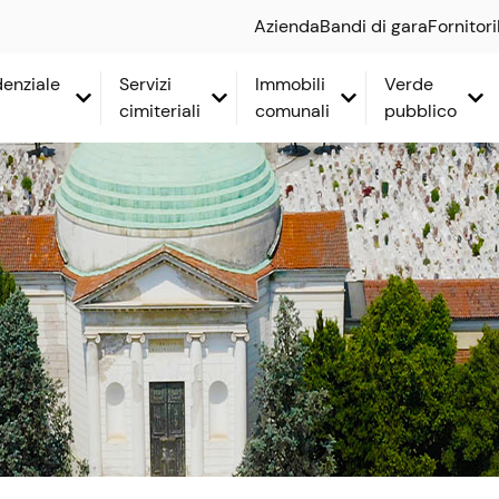
Azienda
Bandi di gara
Fornitori
idenziale
Servizi
Immobili
Verde
cimiteriali
comunali
pubblico