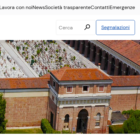
Lavora con noi
News
Società trasparente
Contatti
Emergenze
Testo
Segnalazioni
da
cercare