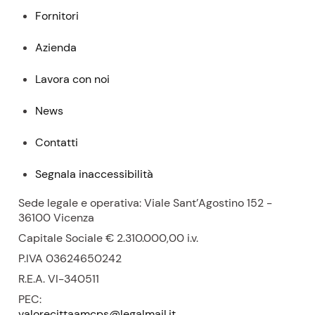
Fornitori
Azienda
Lavora con noi
News
Contatti
Segnala inaccessibilità
Sede legale e operativa: Viale Sant’Agostino 152 -
36100 Vicenza
Capitale Sociale € 2.310.000,00
i.v.
P.
IVA 03624650242
R.E.A.
VI-340511
PEC:
valorecittaamcps@legalmail.it