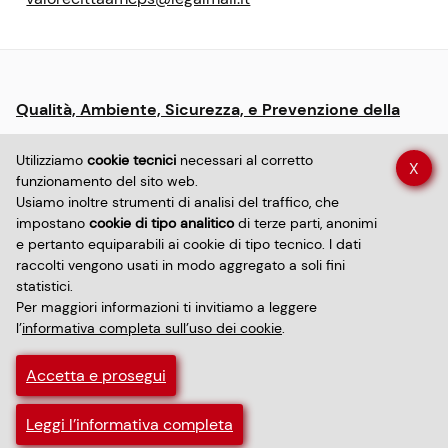
Menu:
Qualità, Ambiente, Sicurezza, e Prevenzione della
informative
Corruzione
e
Utilizziamo
cookie tecnici
necessari al corretto
X
policy
funzionamento del sito web.
Dichiarazione di accessibilità sito
Usiamo inoltre strumenti di analisi del traffico, che
impostano
cookie di tipo analitico
di terze parti, anonimi
e pertanto equiparabili ai cookie di tipo tecnico. I dati
Dichiarazione di accessibilità app
Privacy policy
raccolti vengono usati in modo aggregato a soli fini
statistici.
Per maggiori informazioni ti invitiamo a leggere
Informativa sui cookie
l’
informativa completa sull’uso dei cookie
.
Informative trattamento dati personali
Accetta e prosegui
Privacy RDP/DPO
WebDev ⋰Forma
Leggi l’informativa completa