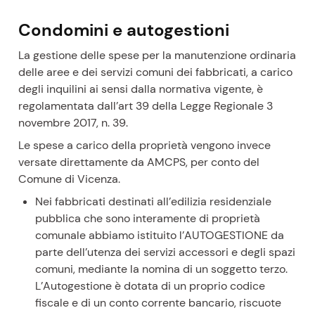
r
c
Condomini e autogestioni
o
r
La gestione delle spese per la manutenzione ordinaria
s
delle aree e dei servizi comuni dei fabbricati, a carico
o
degli inquilini ai sensi dalla normativa vigente, è
a
regolamentata dall’art 39 della Legge Regionale 3
t
novembre 2017, n. 39.
t
Le spese a carico della proprietà vengono invece
u
versate direttamente da AMCPS, per conto del
a
Comune di Vicenza.
l
Nei fabbricati destinati all’edilizia residenziale
e
pubblica che sono interamente di proprietà
comunale abbiamo istituito l’AUTOGESTIONE da
parte dell’utenza dei servizi accessori e degli spazi
comuni, mediante la nomina di un soggetto terzo.
L’Autogestione è dotata di un proprio codice
fiscale e di un conto corrente bancario, riscuote