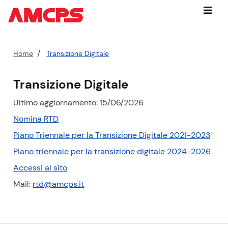
Vai
Menu
subito
a:
contenuto
P
Home
Transizione Digitale
cerca
e
nel
r
Transizione Digitale
sito
c
piede
o
Ultimo aggiornamento: 15/06/2026
di
r
pagina
(
Nomina RTD
s
p
(
Piano Triennale per la Transizione Digitale 2021-2023
o
d
p
a
(
Piano triennale per la transizione digitale 2024-2026
f
d
t
p
)
Accessi al sito
f
t
d
)
Mail:
rtd@amcps.it
u
f
a
)
l
e