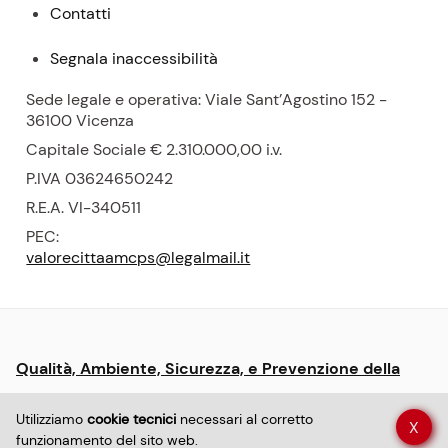
Contatti
Segnala inaccessibilità
Sede legale e operativa: Viale Sant’Agostino 152 -
36100 Vicenza
Capitale Sociale € 2.310.000,00
i.v.
P.
IVA 03624650242
R.E.A.
VI-340511
PEC:
valorecittaamcps@legalmail.it
Menu:
Qualità, Ambiente, Sicurezza, e Prevenzione della
informative
Corruzione
e
Utilizziamo
cookie tecnici
necessari al corretto
X
policy
funzionamento del sito web.