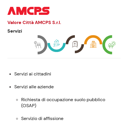
Valore Città AMCPS
S.r.l.
Servizi
Menu:
Servizi ai cittadini
descrizione,
contatti
Servizi alle aziende
e
Richiesta di occupazione suolo pubblico
servizi
(
OSAP
)
Servizio di affissione