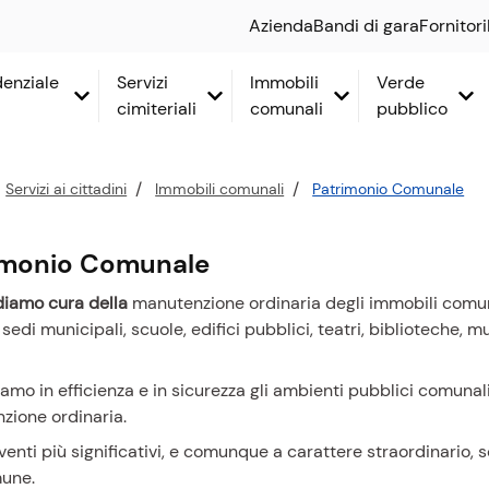
Azienda
Bandi di gara
Fornitori
idenziale
Servizi
Immobili
Verde
cimiteriali
comunali
pubblico
Servizi ai cittadini
Immobili comunali
Patrimonio Comunale
imonio Comunale
diamo cura della
manutenzione ordinaria degli immobili comunal
sedi municipali, scuole, edifici pubblici, teatri, biblioteche, m
mo in efficienza e in sicurezza gli ambienti pubblici comunali
zione ordinaria.
rventi più significativi, e comunque a carattere straordinario,
mune.