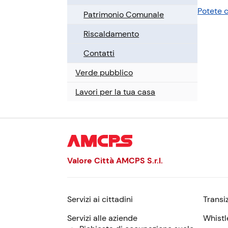
a
Potete c
Patrimonio Comunale
l
e
Riscaldamento
Contatti
Verde pubblico
Lavori per la tua casa
Valore Città AMCPS
S.r.l.
Servizi ai cittadini
Transi
Menu:
descrizione,
Servizi alle aziende
Whistl