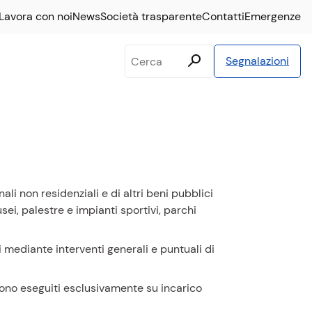
Lavora con noi
News
Società trasparente
Contatti
Emergenze
Testo
Segnalazioni
da
cercare
i non residenziali e di altri beni pubblici
usei, palestre e impianti sportivi, parchi
 mediante interventi generali e puntuali di
 sono eseguiti esclusivamente su incarico