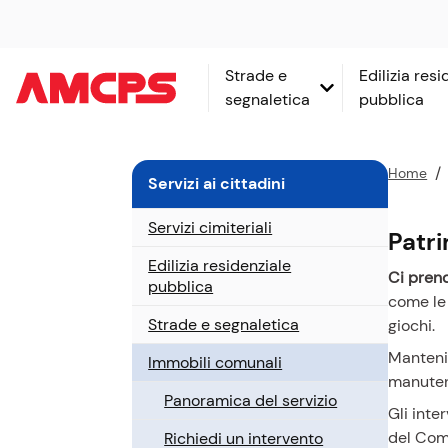
Vai
subito
a:
Strade e
Edilizia res
segnaletica
pubblica
contenuto
cerca
nel
sito
P
Home
Servizi ai cittadini
navigazione
e
contestuale
r
piede
Servizi cimiteriali
Patr
c
di
Edilizia residenziale
o
pagina
Ci pren
pubblica
r
come le 
s
Strade e segnaletica
giochi.
o
Mantenia
Immobili comunali
a
manuten
t
Panoramica del servizio
t
Gli inte
u
del Co
Richiedi un intervento