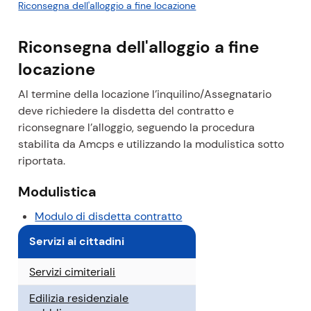
r
Riconsegna dell'alloggio a fine locazione
c
o
Riconsegna dell'alloggio a fine
r
locazione
s
o
Al termine della locazione l’inquilino/Assegnatario
a
deve richiedere la disdetta del contratto e
t
riconsegnare l’alloggio, seguendo la procedura
t
stabilita da Amcps e utilizzando la modulistica sotto
u
riportata.
a
l
Modulistica
e
(
Modulo di disdetta contratto
p
Servizi ai cittadini
d
f
Servizi cimiteriali
)
Edilizia residenziale