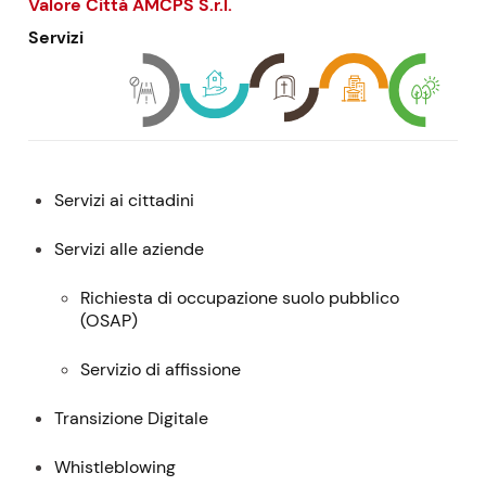
Valore Città AMCPS
S.r.l.
Servizi
Menu:
Servizi ai cittadini
descrizione,
contatti
Servizi alle aziende
e
Richiesta di occupazione suolo pubblico
servizi
(
OSAP
)
Servizio di affissione
Transizione Digitale
Whistleblowing