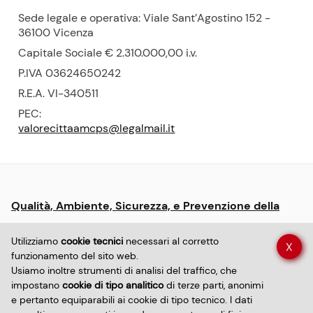
Sede legale e operativa: Viale Sant’Agostino 152 -
36100 Vicenza
Capitale Sociale € 2.310.000,00
i.v.
P.
IVA 03624650242
R.E.A.
VI-340511
PEC:
valorecittaamcps@legalmail.it
Menu:
Qualità, Ambiente, Sicurezza, e Prevenzione della
informative
Corruzione
e
Utilizziamo
cookie tecnici
necessari al corretto
X
policy
funzionamento del sito web.
Dichiarazione di accessibilità sito
Usiamo inoltre strumenti di analisi del traffico, che
impostano
cookie di tipo analitico
di terze parti, anonimi
e pertanto equiparabili ai cookie di tipo tecnico. I dati
Dichiarazione di accessibilità app
Privacy policy