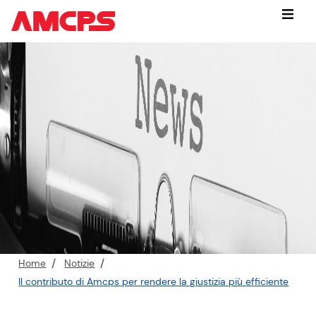
Vai
Menu
subito
a:
contenuto
cerca
nel
sito
piede
di
pagina
P
Home
Notizie
e
Il contributo di Amcps per rendere la giustizia più efficiente
r
c