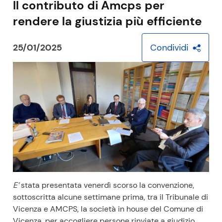
Il contributo di Amcps per
o
rendere la giustizia più efficiente
r
s
o
25/01/2025
Condividi
a
t
t
u
a
l
e
E’
stata presentata venerdì scorso la convenzione,
sottoscritta alcune settimane prima, tra il Tribunale di
Vicenza e AMCPS, la società in house del Comune di
Vicenza, per accogliere persone rinviate a giudizio