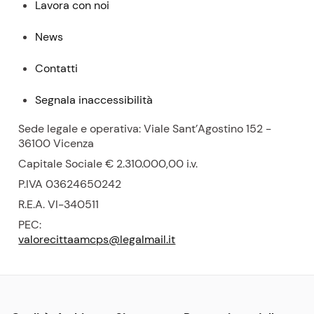
Lavora con noi
News
Contatti
Segnala inaccessibilità
Sede legale e operativa: Viale Sant’Agostino 152 -
36100 Vicenza
Capitale Sociale € 2.310.000,00
i.v.
P.
IVA 03624650242
R.E.A.
VI-340511
PEC:
valorecittaamcps@legalmail.it
Menu: