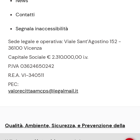
News
Contatti
Segnala inaccessibilità
Sede legale e operativa: Viale Sant’Agostino 152 -
36100 Vicenza
Capitale Sociale € 2.310.000,00
i.v.
P.
IVA 03624650242
R.E.A.
VI-340511
PEC:
valorecittaamcps@legalmail.it
Menu:
Qualità, Ambiente, Sicurezza, e Prevenzione della
informative
Corruzione
e