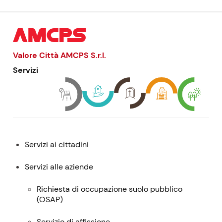
Valore Città AMCPS
S.r.l.
Servizi
Menu:
Servizi ai cittadini
descrizione,
contatti
Servizi alle aziende
e
Richiesta di occupazione suolo pubblico
servizi
(
OSAP
)
Servizio di affissione