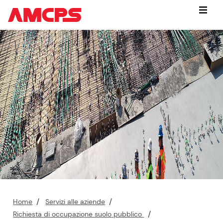
Vai
Menu
subito
a:
contenuto
cerca
nel
sito
navigazione
contestuale
piede
di
pagina
P
Home
Servizi alle aziende
e
Richiesta di occupazione suolo pubblico