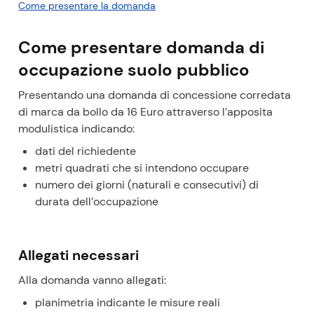
r
Come presentare la domanda
c
o
Come presentare domanda di
r
occupazione suolo pubblico
s
o
Presentando una domanda di concessione corredata
a
di marca da bollo da 16 Euro attraverso l’apposita
t
modulistica indicando:
t
dati del richiedente
u
metri quadrati che si intendono occupare
a
numero dei giorni (naturali e consecutivi) di
l
durata dell’occupazione
e
Allegati necessari
Alla domanda vanno allegati:
planimetria indicante le misure reali