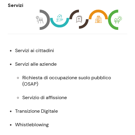
Servizi
Menu:
Servizi ai cittadini
descrizione,
contatti
Servizi alle aziende
e
Richiesta di occupazione suolo pubblico
servizi
(
OSAP
)
Servizio di affissione
Transizione Digitale
Whistleblowing