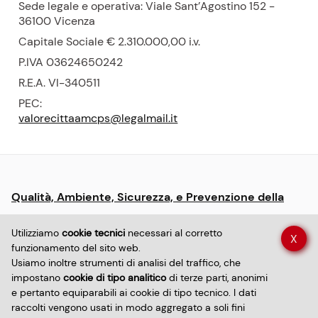
Sede legale e operativa: Viale Sant’Agostino 152 -
36100 Vicenza
Capitale Sociale € 2.310.000,00
i.v.
P.
IVA 03624650242
R.E.A.
VI-340511
PEC:
valorecittaamcps@legalmail.it
Menu:
Qualità, Ambiente, Sicurezza, e Prevenzione della
informative
Corruzione
e
Utilizziamo
cookie tecnici
necessari al corretto
X
policy
funzionamento del sito web.
Dichiarazione di accessibilità sito
Usiamo inoltre strumenti di analisi del traffico, che
impostano
cookie di tipo analitico
di terze parti, anonimi
e pertanto equiparabili ai cookie di tipo tecnico. I dati
Dichiarazione di accessibilità app
Privacy policy
raccolti vengono usati in modo aggregato a soli fini