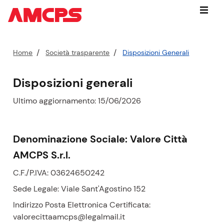
Vai
Menu
subito
a:
contenuto
P
Home
Società trasparente
Disposizioni Generali
cerca
e
nel
r
Disposizioni generali
sito
c
navigazione
o
Ultimo aggiornamento: 15/06/2026
contestuale
r
piede
s
di
pagina
o
Denominazione Sociale:
Valore Città
a
AMCPS S.r.l.
t
t
C.F./P.IVA: 03624650242
u
Sede Legale: Viale Sant'Agostino 152
a
Indirizzo Posta Elettronica Certificata:
l
valorecittaamcps@legalmail.it
e