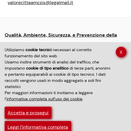
valorecittaamcps@legalmail.it
Menu:
Qualità, Ambiente, Sicurezza, e Prevenzione della
informative
Corruzione
e
Utilizziamo
cookie tecnici
necessari al corretto
X
policy
funzionamento del sito web.
Dichiarazione di accessibilità sito
Usiamo inoltre strumenti di analisi del traffico, che
impostano
cookie di tipo analitico
di terze parti, anonimi
e pertanto equiparabili ai cookie di tipo tecnico. I dati
Dichiarazione di accessibilità app
Privacy policy
raccolti vengono usati in modo aggregato a soli fini
statistici.
Per maggiori informazioni ti invitiamo a leggere
Informativa sui cookie
l’
informativa completa sull’uso dei cookie
.
Informative trattamento dati personali
Accetta e prosegui
Privacy RDP/DPO
WebDev ⋰Forma
Leggi l’informativa completa