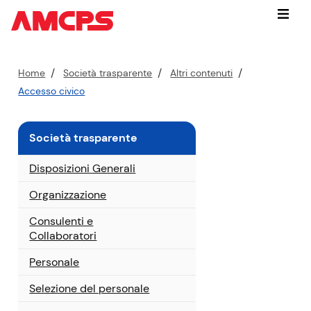
Vai
Menu
subito
a:
contenuto
P
Home
Società trasparente
Altri contenuti
cerca
e
Accesso civico
nel
r
sito
c
navigazione
Società trasparente
o
contestuale
r
piede
Disposizioni Generali
s
di
pagina
o
Organizzazione
a
Consulenti e
t
Collaboratori
t
u
Personale
a
l
Selezione del personale
e