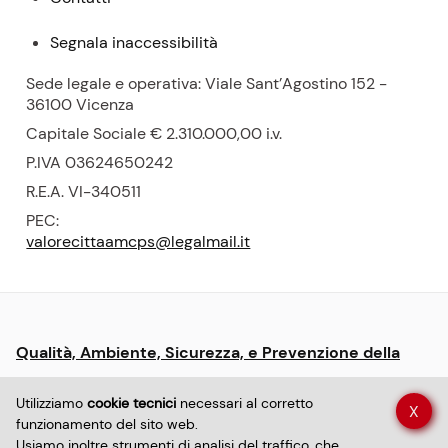
Segnala inaccessibilità
Sede legale e operativa: Viale Sant’Agostino 152 -
36100 Vicenza
Capitale Sociale € 2.310.000,00
i.v.
P.
IVA 03624650242
R.E.A.
VI-340511
PEC:
valorecittaamcps@legalmail.it
Menu:
Qualità, Ambiente, Sicurezza, e Prevenzione della
informative
Corruzione
e
Utilizziamo
cookie tecnici
necessari al corretto
X
policy
funzionamento del sito web.
Dichiarazione di accessibilità sito
Usiamo inoltre strumenti di analisi del traffico, che