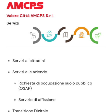
Valore Città AMCPS
S.r.l.
Servizi
Menu:
Servizi ai cittadini
descrizione,
contatti
Servizi alle aziende
e
Richiesta di occupazione suolo pubblico
servizi
(
OSAP
)
Servizio di affissione
Transizione Digitale