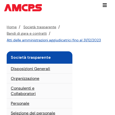
Vai
Menu
subito
a:
contenuto
P
Home
Società trasparente
cerca
e
Bandi di gara e contratti
nel
r
Atti delle amministrazioni aggiudicatrici fino al 31/12/2023
sito
c
navigazione
o
contestuale
r
Società trasparente
piede
s
di
Disposizioni Generali
pagina
o
a
Organizzazione
t
t
Consulenti e
Collaboratori
u
a
Personale
l
e
Selezione del personale