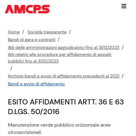
Vai
Menu
subito
a:
contenuto
P
Home
Società trasparente
cerca
e
Bandi di gara e contratti
nel
r
Atti delle amministrazioni aggiudicatrici fino al 31/12/2023
sito
c
Atti relativi alle procedure per affidamento di appalti
navigazione
o
pubblici fino al 31/12/2023
contestuale
r
piede
s
di
Archivio bandi e avvisi di affidamento precedenti al 2021
pagina
o
Bandi e avvisi di affidamento
a
t
ESITO AFFIDAMENTI ARTT. 36 E 63
t
D.LGS. 50/2016
u
a
Manutenzione verde pubblico orizzontale aree
l
circoscrizionali
e