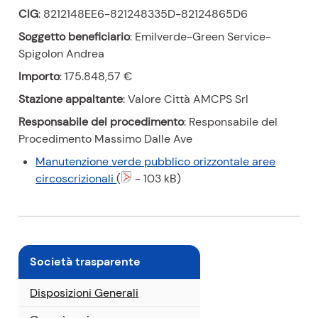
CIG
: 8212148EE6-821248335D-82124865D6
Soggetto beneficiario
: Emilverde-Green Service-
Spigolon Andrea
Importo
: 175.848,57 €
Stazione appaltante
: Valore Città AMCPS Srl
Responsabile del procedimento
: Responsabile del
Procedimento Massimo Dalle Ave
Manutenzione verde pubblico orizzontale aree
(
circoscrizionali
(
- 103 kB)
p
d
f
)
Società trasparente
Disposizioni Generali