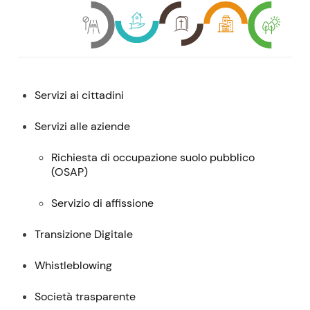
Menu:
Servizi ai cittadini
descrizione,
contatti
Servizi alle aziende
e
Richiesta di occupazione suolo pubblico
servizi
(
OSAP
)
Servizio di affissione
Transizione Digitale
Whistleblowing
Società trasparente