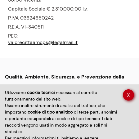
Capitale Sociale € 2.310.000,00
i.v.
P.
IVA 03624650242
R.E.A.
VI-340511
PEC:
valorecittaamcps@legalmail.it
Menu:
Qualità, Ambiente, Sicurezza, e Prevenzione della
informative
Corruzione
e
Utilizziamo
cookie tecnici
necessari al corretto
X
policy
funzionamento del sito web.
Dichiarazione di accessibilità sito
Usiamo inoltre strumenti di analisi del traffico, che
impostano
cookie di tipo analitico
di terze parti, anonimi
e pertanto equiparabili ai cookie di tipo tecnico. I dati
Dichiarazione di accessibilità app
Privacy policy
raccolti vengono usati in modo aggregato a soli fini
statistici.
Per maggiori informazioni ti invitiamo a leggere
Informativa sui cookie