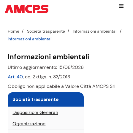
Vai
Menu
subito
a:
contenuto
P
Home
Società trasparente
Informazioni ambientali
cerca
e
Informazioni ambientali
nel
r
sito
c
Informazioni ambientali
navigazione
o
contestuale
r
Ultimo aggiornamento: 15/06/2026
piede
s
di
Art. 40
, co. 2 d.lgs. n. 33/2013
pagina
o
Obbligo non applicabile a Valore Città AMCPS Srl
a
t
Società trasparente
t
u
Disposizioni Generali
a
l
Organizzazione
e