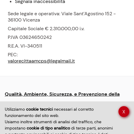
Segnala inaccessibilità
Sede legale e operativa: Viale Sant’Agostino 152 -
36100 Vicenza
Capitale Sociale € 2.310.000,00
i.v.
P.
IVA 03624650242
R.E.A.
VI-340511
PEC:
valorecittaamcps@legalmail.it
Menu:
Qualità, Ambiente, Sicurezza, e Prevenzione della
informative
Corruzione
e
Utilizziamo
cookie tecnici
necessari al corretto
X
policy
funzionamento del sito web.
Dichiarazione di accessibilità sito
Usiamo inoltre strumenti di analisi del traffico, che
impostano
cookie di tipo analitico
di terze parti, anonimi