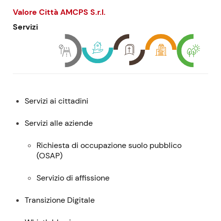
Valore Città AMCPS
S.r.l.
Servizi
Menu:
Servizi ai cittadini
descrizione,
contatti
Servizi alle aziende
e
Richiesta di occupazione suolo pubblico
servizi
(
OSAP
)
Servizio di affissione
Transizione Digitale