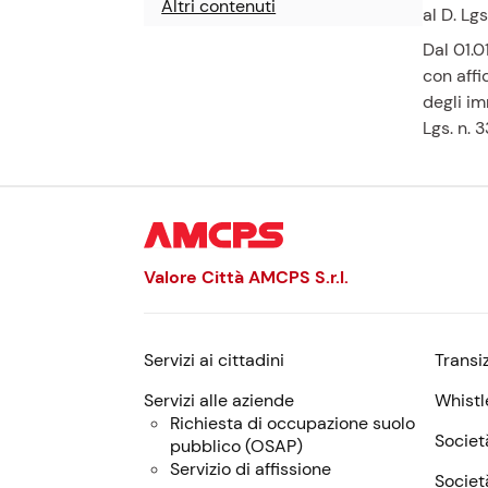
Altri contenuti
al D. Lg
Dal 01.0
con affi
degli im
Lgs. n. 
Valore Città AMCPS
S.r.l.
Servizi ai cittadini
Transi
Menu:
descrizione,
Servizi alle aziende
Whistl
contatti
Richiesta di occupazione suolo
Societ
pubblico (
OSAP
)
e
Servizio di affissione
Societ
servizi