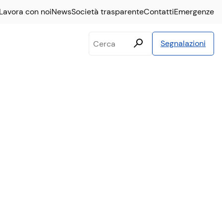
Lavora con noi
News
Società trasparente
Contatti
Emergenze
Testo
Segnalazioni
da
cercare