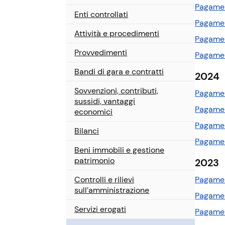
a
Pagamen
Enti controllati
l
Pagamen
e
Attività e procedimenti
Pagamen
Provvedimenti
Pagamen
Bandi di gara e contratti
2024
Sovvenzioni, contributi,
Pagamen
sussidi, vantaggi
Pagamen
economici
Pagamen
Bilanci
Pagamen
Beni immobili e gestione
patrimonio
2023
Pagamen
Controlli e rilievi
sull’amministrazione
Pagamen
Servizi erogati
Pagamen