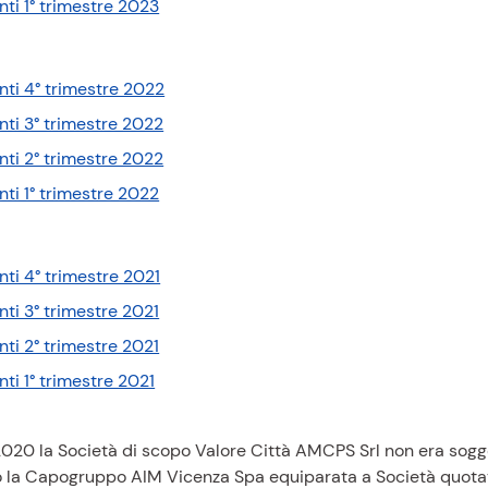
(
)
ti 1° trimestre 2023
f
d
p
)
f
d
)
f
(
ti 4° trimestre 2022
)
p
(
ti 3° trimestre 2022
d
p
(
ti 2° trimestre 2022
f
d
p
(
)
ti 1° trimestre 2022
f
d
p
)
f
d
)
f
(
ti 4° trimestre 2021
)
p
(
ti 3° trimestre 2021
d
p
(
ti 2° trimestre 2021
f
d
p
(
)
ti 1° trimestre 2021
f
d
p
)
f
d
)
2020 la Società di scopo Valore Città AMCPS Srl non era soggett
f
 la Capogruppo AIM Vicenza Spa equiparata a Società quotata 
)