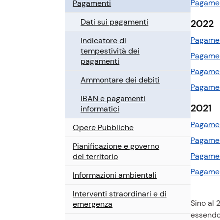
Pagamen
Pagamenti
Dati sui pagamenti
2022
Pagamen
Indicatore di
tempestività dei
Pagamen
pagamenti
Pagamen
Ammontare dei debiti
Pagamen
IBAN e pagamenti
2021
informatici
Pagamen
Opere Pubbliche
Pagamen
Pianificazione e governo
Pagamen
del territorio
Pagamen
Informazioni ambientali
Interventi straordinari e di
Sino al 
emergenza
essendo