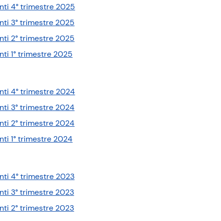
(
ti 4° trimestre 2025
p
(
ti 3° trimestre 2025
d
p
(
ti 2° trimestre 2025
f
d
p
(
)
ti 1° trimestre 2025
f
d
p
)
f
d
)
f
(
ti 4° trimestre 2024
)
p
(
ti 3° trimestre 2024
d
p
(
ti 2° trimestre 2024
f
d
p
(
)
ti 1° trimestre 2024
f
d
p
)
f
d
)
f
(
ti 4° trimestre 2023
)
p
(
ti 3° trimestre 2023
d
p
(
ti 2° trimestre 2023
f
d
p