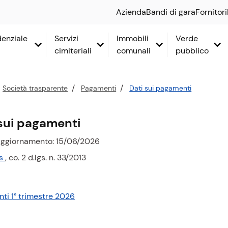
Azienda
Bandi di gara
Fornitori
idenziale
Servizi
Immobili
Verde
cimiteriali
comunali
pubblico
Società trasparente
Pagamenti
Dati sui pagamenti
 sui pagamenti
aggiornamento: 15/06/2026
is
, co. 2 d.lgs. n. 33/2013
ti 1° trimestre 2026